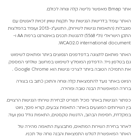
אתר
Bmap
מאפשר גלישה קלה ונוחה לכולם.
האתר עומד בדרישות הנגישות של תקנות שוויון זכויות לאנשים עם
מוגבלות (התאמות נגישות לשירות), התשע"ג-2013 ועומד בהמלצות
התקן הישראלי (ת"י 5568) להנגשת תכנים באינטרנט ברמת AA ו-
WCAG2.0 international document.
האתר מותאם לתצוגה בדפדפנים הנפוצים ביותר ומתאים לשימוש
גם בטלפון נייד. הדפדפן המומלץ לשימוש במחשב שולחני המספק
את התמיכה הטובה ביותר לצרכי נגישות הוא
Google Chrome
.
הניווט באתר נועד להתמצאות קלה ונוחה והתוכן כתוב בו בצורה
ברורה המאפשרת הבנה טובה ומהירה.
כפתור הנגישות באתר מכיל תפריט לבחירת שירותי הנגישות הרצויים.
בין השירותים המוצעים באתר: התאמת צבעים, קורא מסך, ניווט
במקלדת, חסימת הבהוב, הדגשת טקסטים, התאמת גודל גופן ועוד.
לאחר בחירת השירות המתאים, מתבצעת התאמה מהירה של
האתר המאפשרת לגולש התמצאות והבנה נוחה של תכניו.