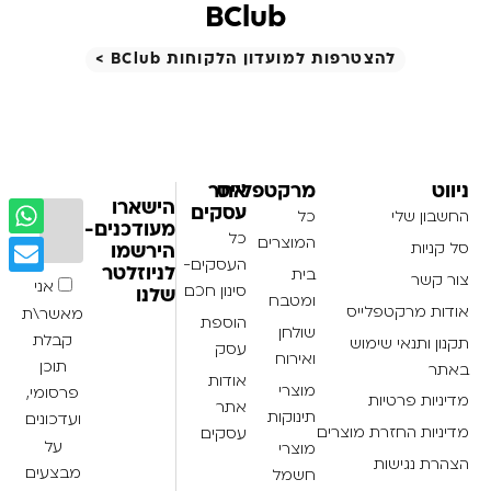
BClub
להצטרפות למועדון הלקוחות BClub >
ניווט
מרקטפלייס
אתר
הישארו
עסקים
החשבון שלי
כל
מעודכנים-
כל
המוצרים
סל קניות
הירשמו
העסקים-
בית
לניוזלטר
צור קשר
אני
סינון חכם
שלנו
ומטבח
אודות מרקטפלייס
מאשר\ת
הוספת
שולחן
קבלת
תקנון ותנאי שימוש
עסק
ואירוח
תוכן
באתר
אודות
מוצרי
פרסומי,
מדיניות פרטיות
אתר
תינוקות
ועדכונים
מדיניות החזרת מוצרים
עסקים
על
מוצרי
הצהרת נגישות
מבצעים
חשמל