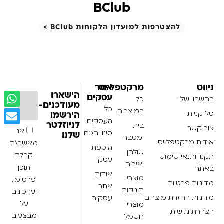
BClub
להצטרפות למועדון הלקוחות BClub >
ניווט
מרקטפלייס
אתר
הישארו
עסקים
החשבון שלי
כל
מעודכנים-
כל
המוצרים
סל קניות
הירשמו
העסקים-
בית
לניוזלטר
צור קשר
אני
סינון חכם
שלנו
ומטבח
אודות מרקטפלייס
מאשר\ת
הוספת
שולחן
קבלת
תקנון ותנאי שימוש
עסק
ואירוח
תוכן
באתר
אודות
מוצרי
פרסומי,
מדיניות פרטיות
אתר
תינוקות
ועדכונים
מדיניות החזרת מוצרים
עסקים
על
מוצרי
הצהרת נגישות
מבצעים
חשמל