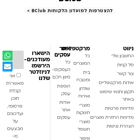
להצטרפות למועדון הלקוחות BClub >
ניווט
מרקטפלייס
אתר
הישארו
עסקים
החשבון שלי
כל
מעודכנים-
כל
המוצרים
סל קניות
הירשמו
העסקים-
בית
לניוזלטר
צור קשר
אני
סינון חכם
שלנו
ומטבח
אודות מרקטפלייס
מאשר\ת
הוספת
שולחן
קבלת
תקנון ותנאי שימוש
עסק
ואירוח
תוכן
באתר
אודות
מוצרי
פרסומי,
מדיניות פרטיות
אתר
תינוקות
ועדכונים
מדיניות החזרת מוצרים
עסקים
על
מוצרי
הצהרת נגישות
מבצעים
חשמל
מ-
איפור