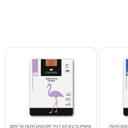
ר מלון נשים איכות
שישיית גרביון 60 דנייר ויזון נשים איכות פרימיום