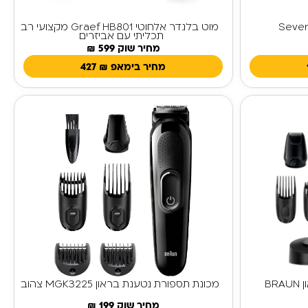
מוט בלנדר אלחוטי Graef HB801 מקצועי רב
תכליתי עם אביזרים
מחיר שוק 599 ₪
מחיר בימאפ
₪
427
מכונת תספורת נטענת בראון BRAUN
מכונת תספורת נטענת בראון MGK3225 צהוב
מחיר שוק 199 ₪