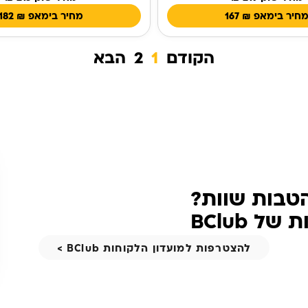
חיר בימאפ
₪
167
מחיר בימאפ
₪
182
הקודם
1
2
הבא
הטבות שוות?
 BClub
להצטרפות למועדון הלקוחות BClub >