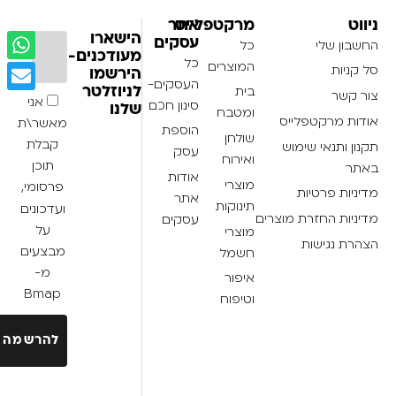
ניווט
מרקטפלייס
אתר
הישארו
עסקים
החשבון שלי
כל
מעודכנים-
כל
המוצרים
סל קניות
הירשמו
העסקים-
בית
לניוזלטר
צור קשר
אני
סינון חכם
שלנו
ומטבח
אודות מרקטפלייס
מאשר\ת
הוספת
שולחן
קבלת
תקנון ותנאי שימוש
עסק
ואירוח
תוכן
באתר
אודות
מוצרי
פרסומי,
מדיניות פרטיות
אתר
תינוקות
ועדכונים
מדיניות החזרת מוצרים
עסקים
על
מוצרי
הצהרת נגישות
מבצעים
חשמל
מ-
איפור
Bmap
וטיפוח
להרשמה