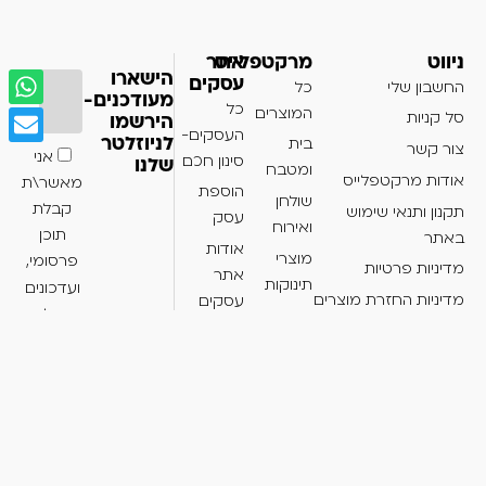
ניווט
מרקטפלייס
אתר
הישארו
עסקים
החשבון שלי
כל
מעודכנים-
כל
המוצרים
סל קניות
הירשמו
העסקים-
בית
לניוזלטר
צור קשר
אני
סינון חכם
שלנו
ומטבח
אודות מרקטפלייס
מאשר\ת
הוספת
שולחן
קבלת
תקנון ותנאי שימוש
עסק
ואירוח
תוכן
באתר
אודות
מוצרי
פרסומי,
מדיניות פרטיות
אתר
תינוקות
ועדכונים
מדיניות החזרת מוצרים
עסקים
על
מוצרי
הצהרת נגישות
מבצעים
חשמל
מ-
איפור
Bmap
וטיפוח
להרשמה