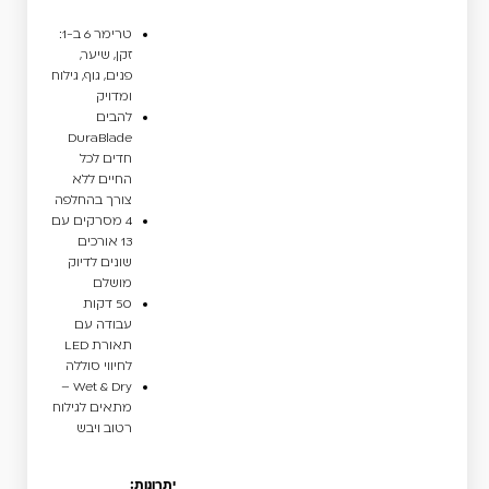
טרימר 6 ב-1:
זקן, שיער,
פנים, גוף, גילוח
ומדויק
להבים
DuraBlade
חדים לכל
החיים ללא
צורך בהחלפה
4 מסרקים עם
13 אורכים
שונים לדיוק
מושלם
50 דקות
עבודה עם
תאורת LED
לחיווי סוללה
Wet & Dry –
מתאים לגילוח
רטוב ויבש
יתרונות: