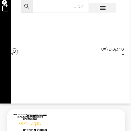
לתוכן
0
מרקטפלייס
-
מכונת
דף הבית
/
חנות
/
חשמל ואלקטרוניקה
/
מכונות תספורת
/
תספורת נטענת בראון MGK3225 צהוב
מכונת תספורת נטענת בראון
MGK3225 צהוב
מק"ט: 0012
תכונות מרכזיות: