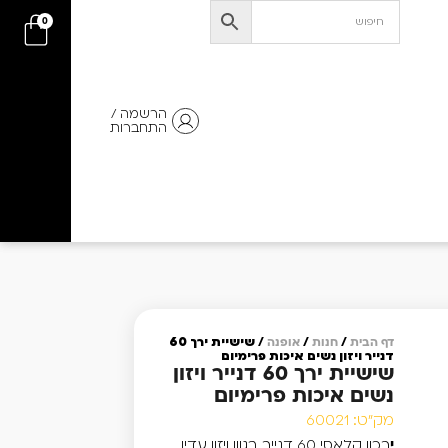
0
הרשמה /
התחברות
שישיית ירך 60
דף הבית
/
חנות
/
אופנה
/
דנייר ויזון נשים איכות פרימיום
שישיית ירך 60 דנייר ויזון
נשים איכות פרימיום
מק"ט: 60021
רכון קלאסי 60 דנייר בגוון ויזון עדין,
י