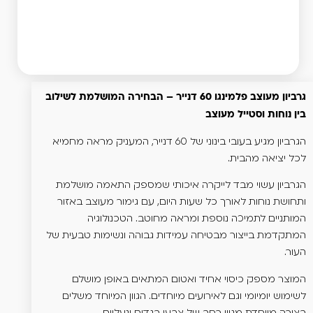
גרביון מעוצב פלמינגו 60 דנייר – הבחירה המושלמת לשילוב
בין נוחות וסטייל מעוצב
הגרביון מגיע בעובי בינוני של 60 דנייר, המעניק מראה מחמיא
לכל יציאה מהבית.
הגרביון עשוי מבד לייקרה איכותי שמספק התאמה מושלמת
ותחושת נוחות לאורך כל שעות היום, עם גימור מעוצב באזור
המותניים לתמיכה נוספת ומראה מחוטב. הטכנולוגיה
המתקדמת בייצור מבטיחה עמידות גבוהה ונשימות טבעית של
העור.
המוצר מספק כיסוי אחיד ואטום המתאים באופן מושלם
לשימוש יומיומי וגם לאירועים מיוחדים. הגוון המיוחד משלים
בצורה מיוחדת מגוון רחב של צבעי בגדים ונעליים.