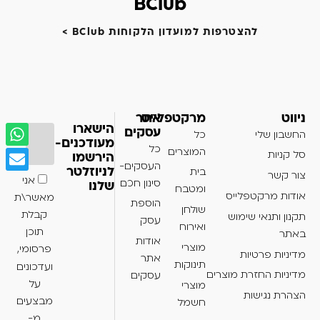
BClub
להצטרפות למועדון הלקוחות BClub >
ניווט
מרקטפלייס
אתר
הישארו
עסקים
החשבון שלי
כל
מעודכנים-
כל
המוצרים
סל קניות
הירשמו
העסקים-
בית
לניוזלטר
צור קשר
אני
סינון חכם
שלנו
ומטבח
אודות מרקטפלייס
מאשר\ת
הוספת
שולחן
קבלת
תקנון ותנאי שימוש
עסק
ואירוח
תוכן
באתר
אודות
מוצרי
פרסומי,
מדיניות פרטיות
אתר
תינוקות
ועדכונים
מדיניות החזרת מוצרים
עסקים
על
מוצרי
הצהרת נגישות
מבצעים
חשמל
מ-