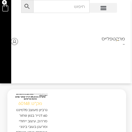
לתוכן
0
מרקטפלייס
-
שישיית גרביון 60 דנייר שחור נשים
דף הבית
/
חנות
/
אופנה
/
איכות פרימיום
שישיית גרביון 60 דנייר שחור נשים
איכות פרימיום
מק"ט: 60148
גרביון מעוצב פלמינגו
60 דנייר בגוון שחור
מרהיב, עיצוב ייחודי
ומרענן בעובי בינוני