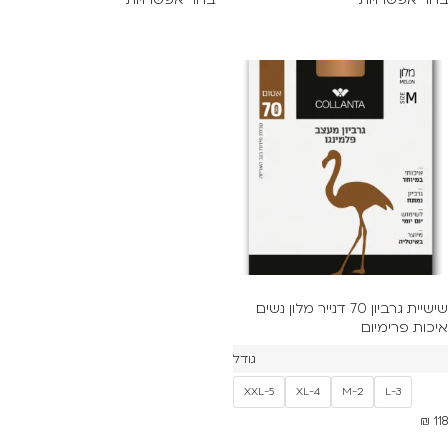
שישיית גרביון 70 דנייר מלון נשים
איכות פרימיום
גודל
XXL-5
XL-4
M-2
L-3
₪
118