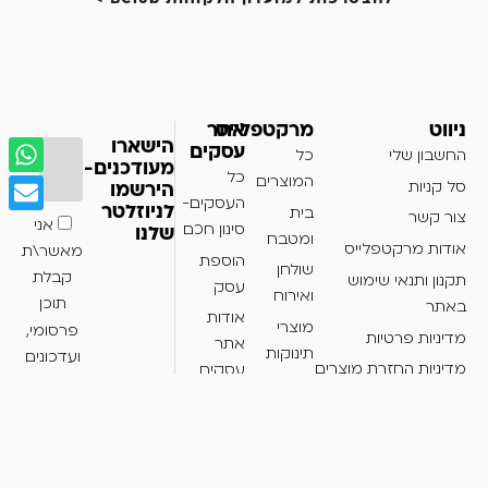
ניווט
מרקטפלייס
אתר
הישארו
עסקים
החשבון שלי
כל
מעודכנים-
כל
המוצרים
סל קניות
הירשמו
העסקים-
בית
לניוזלטר
צור קשר
אני
סינון חכם
שלנו
ומטבח
אודות מרקטפלייס
מאשר\ת
הוספת
שולחן
קבלת
תקנון ותנאי שימוש
עסק
ואירוח
תוכן
באתר
אודות
מוצרי
פרסומי,
מדיניות פרטיות
אתר
תינוקות
ועדכונים
מדיניות החזרת מוצרים
עסקים
על
מוצרי
הצהרת נגישות
מבצעים
חשמל
מ-
איפור
Bmap
וטיפוח