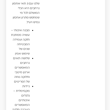
שלנו עם 3 תאי אחסון
נרחבים היא הכלי
המושלם לכל מי
שמחפש פתרון אחסון
גמיש ויעיל.
מבנה איכותי –
עשויה ממתכת
חזקה ועמידה
המבטיחה
שנים של
שימוש אמין
שלושה תאים
נרחבים
המאפשרים
ארגון מיטבי
וחלוקה נוחה
של הפריטים
ניידות
מקסימלית –
גלגלים
איכותיים
המאפשרים
העברה חלקה