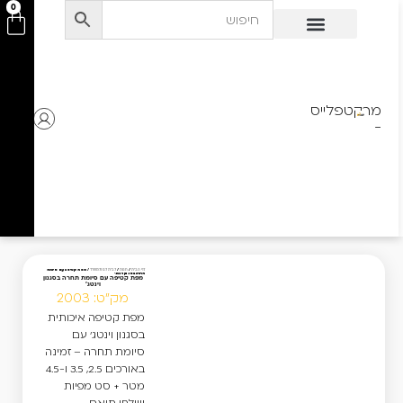
לתוכן
0
מרקטפלייס
-
מפת קטיפה עם סיומת
דף הבית
/
חנות
/
לבית לגן ולמשרד
/
תחרה בסגנון וינטג'
מפת קטיפה עם סיומת תחרה בסגנון
וינטג'
מק"ט: 2003
מפת קטיפה איכותית
בסגנון וינטג' עם
סיומת תחרה – זמינה
באורכים 2.5, 3.5 ו-4.5
מטר + סט מפיות